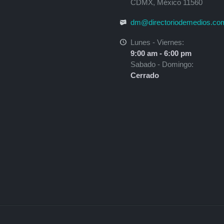
CDMX, México 11560
dm@directoriodemedios.co
Lunes - Viernes:
9:00 am - 6:00 pm
Sabado - Domingo:
Cerrado