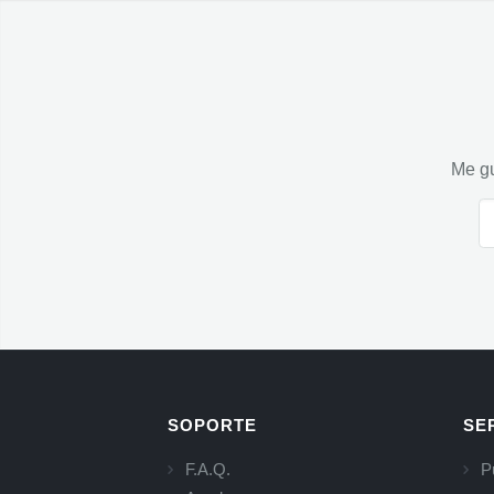
Me gu
SOPORTE
SE
F.A.Q.
P