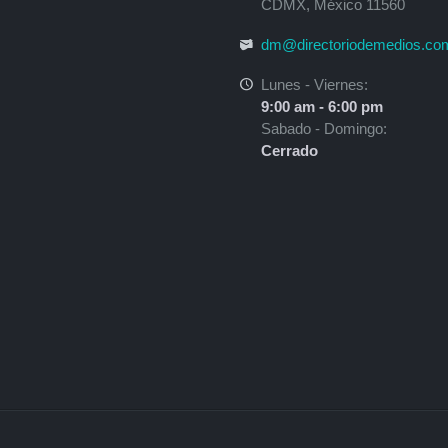
CDMX, México 11560
dm@directoriodemedios.co
Lunes - Viernes:
9:00 am - 6:00 pm
Sabado - Domingo:
Cerrado