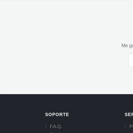
Me gu
SOPORTE
SE
F.A.Q.
P